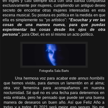
en inglés y casi siempre toca con una banda compuesta
exclusivamente por mujeres, cumpliendo un antiguo deseo
secreto de encontrar otras mujeres interesadas en esta
escena musical. Su postura es política en la medida en que
ella es simplemente su "yo artístico":
“Escuchar y ver las
cosas de una manera nueva, para que puedas
experimentar las cosas desde los ojos de otra
persona”
, para Obel, es en sí mismo un acto político.
Fotografia Sala Barts
Una hermosa voz para acabar este
annus horribilis
que hemos vivido, para darnos un lamentón en al alma;
otra voz femenina para acompañarnos en nuestra
nocturnidad.
Sé qué no es una fecha para detenernos en
esta entrada, pero he pensado que puede ser una buena
manera de desearos un buen año. Así que Feliz Año a
todas y a todos. El 2021 será mejor, eso seguro. No me