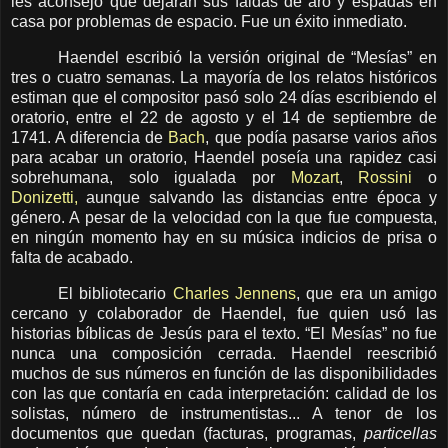
les aconsejó que dejaran sus faldas de aro y espadas en
casa por problemas de espacio. Fue un éxito inmediato.
Haendel escribió la versión original de “Mesías” en
tres o cuatro semanas. La mayoría de los relatos históricos
estiman que el compositor pasó solo 24 días escribiendo el
oratorio, entre el 22 de agosto y el 14 de septiembre de
1741. A diferencia de
Bach
, que podía pasarse varios años
para acabar un oratorio, Haendel poseía una rapidez casi
sobrehumana, solo igualada por
Mozart
,
Rossini
o
Donizetti,
aunque salvando las distancias entre época y
género. A pesar de la velocidad con la que fue compuesta,
en ningún momento hay en su música indicios de prisa o
falta de acabado.
El bibliotecario
Charles Jennens
, que era un amigo
cercano y colaborador de Haendel, fue quien usó las
historias bíblicas de Jesús para el texto. “El Mesías” no fue
nunca una composición cerrada. Haendel reescribió
muchos de sus números en función de las disponibilidades
con las que contaría en cada interpretación: calidad de los
solistas, número de instrumentistas... A tenor de los
documentos que quedan (facturas, programas,
particellas