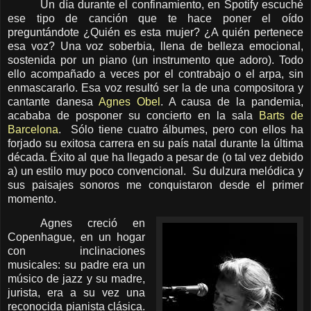
Un día durante el confinamiento, en Spotify escuché
ese tipo de canción que te hace poner el oído
preguntándote ¿Quién es esta mujer? ¿A quién pertenece
esa voz? Una voz soberbia, llena de belleza emocional,
sostenida por un piano (un instrumento que adoro). Todo
ello acompañado a veces por el contrabajo o el arpa, sin
enmascararlo. Esa voz resultó ser la de una compositora y
cantante danesa
Agnes Obel
. A causa de la pandemia,
acababa de posponer su concierto en la sala
Barts de
Barcelona
. Sólo tiene cuatro álbumes, pero con ellos ha
forjado su exitosa carrera en su país natal durante la última
década. Éxito al que ha llegado a pesar de (o tal vez debido
a) un estilo muy poco convencional. Su dulzura melódica y
sus paisajes sonoros me conquistaron desde el primer
momento.
Agnes creció en
Copenhague, en un hogar
con inclinaciones
musicales: su padre era un
músico de jazz y su madre,
jurista, era a su vez una
reconocida pianista clásica.