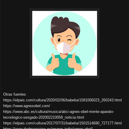
Otras fuentes
https://elpais.com/cultura/2020/02/06/babelia/1581006023_260243.html
https://www.agnesobel.com/
https://www.abc.es/cultura/musica/abci-agnes-obel-mente-aparato-
tecnologico-sesgado-202002210058_noticia.html
https://elpais.com/cultura/2017/07/31/babelia/1501514690_727177.html
https://www.dodmagazine.es/grupos-indie/agnes-obel/