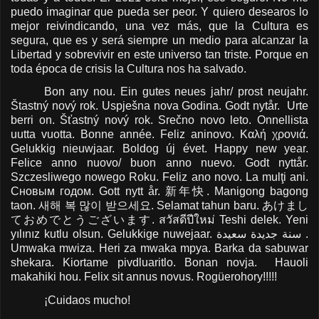
puedo imaginar que pueda ser peor. Y quiero desearos lo
mejor reivindicando, una vez más, que la Cultura es
segura, que es y será siempre un medio para alcanzar la
Libertad y sobrevivir en este universo tan triste. Porque en
toda época de crisis la Cultura nos ha salvado.
Bon any nou. Ein gutes neues jahr/ prost neujahr.
Štastný nový rok. Uspješna nova Godina. Godt nytår. Urte
berri on. Šťastný nový rok. Srečno novo leto. Onnellista
uutta vuotta. Bonne année. Feliz aninovo. Καλή χρονιά.
Gelukkig nieuwjaar. Boldog új évet. Happy new year.
Felice anno nuovo/ buon anno nuevo. Godt nyttår.
Szczesliwego nowego Roku. Feliz ano novo. La mulţi ani.
Сновым годом. Gott nytt år.
新年快
. Manigong bagong
taon.
새해
복
많이
받으세요
. Selamat tahun baru.
あけまし
ておめでとうございます
.
สวัสดีปีใหม่
Teshi delek. Yeni
yılınız kutlu olsun. Gelukkige nuwejaar. سنة جديدة سعيدة .
Umwaka mwiza. Heri za mwaka mpya. Barka da sabuwar
shekara. Kiortame pivdluaritlo. Bonan novja. Hauoli
makahiki hou. Felix sit annus novus. Rogüerohory!!!!!
¡Cuidaos mucho!