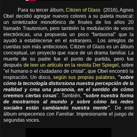
Para su tercer álbum
, Citizen of Glass
(2016), Agnes
Obel decidió agregar nuevos colores a su paleta musical:
un sintetizador monofónico de finales de los años 20
llamado Trautonium, pero también la modulación de voces
electrónicas, una propuesta un poco “fantasmal” que la
ayudó a establecerse en el extranjero.
Los arreglos de
cuerdas son más ambiciosos. Citizen of Glass es un álbum
conceptual, un proyecto que nace de un drama familiar. La
muerte de su padre fue el punto de partida, pero fue
después
de leer un artículo en la revista Der Spiegel
, sobre
"el humano o el ciudadano de cristal", que Obel encontró la
inspiración. Un disco,
según sus propias palabras
,
"sobre
cómo la tecnología distorsiona nuestra percepción de la
realidad y crea una paranoia, en el sentido de cómo
creemos ciertas cosas
". También,
"sobre nuestra forma
de mostrarnos al mundo y sobre cómo las redes
sociales están cambiando nuestra mente".
De este
álbum empecemos con
Familiar
. Impresionante el juego de
segundas voces.